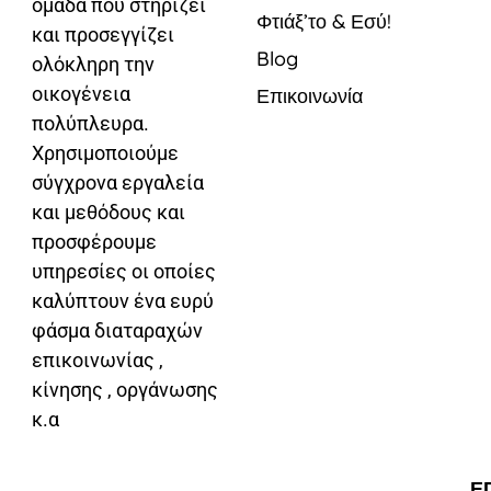
ομάδα που στηρίζει
Φτιάξ’το & Εσύ!
και προσεγγίζει
Blog
ολόκληρη την
οικογένεια
Επικοινωνία
πολύπλευρα.
Χρησιμοποιούμε
σύγχρονα εργαλεία
και μεθόδους και
προσφέρουμε
υπηρεσίες οι οποίες
καλύπτουν ένα ευρύ
φάσμα διαταραχών
επικοινωνίας ,
κίνησης , οργάνωσης
κ.α
Ε