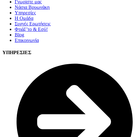
Γνωρίστε μας
Νάσια Βρυωνάκη
Υπηρεσίες
Η Ομάδα
Συχνές Ερωτήσεις
Φτιάξ’το & Εσύ!
Blog
Επικοινωνία
ΥΠΗΡΕΣΙΕΣ