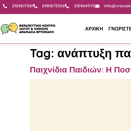
2109617081
6981875506
2109641170
info@vrionak
ΑΡΧΙΚΗ
ΓΝΩΡΙΣΤ
Tag:
ανάπτυξη πα
Παιχνίδια Παιδιών: Η Πο