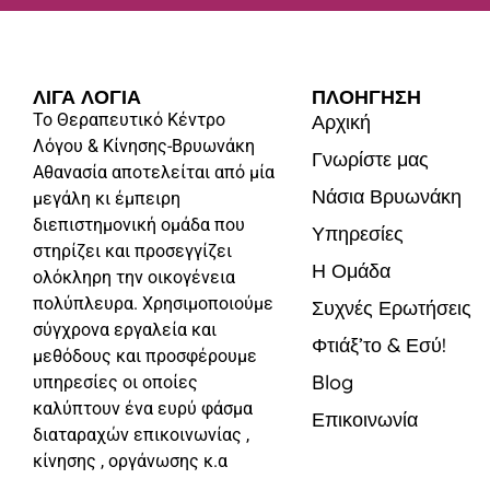
ΛΙΓΑ ΛΟΓΙΑ
ΠΛΟΗΓΗΣΗ
Το Θεραπευτικό Κέντρο
Αρχική
Λόγου & Κίνησης-Βρυωνάκη
Γνωρίστε μας
Αθανασία αποτελείται από μία
Νάσια Βρυωνάκη
μεγάλη κι έμπειρη
διεπιστημονική ομάδα που
Υπηρεσίες
στηρίζει και προσεγγίζει
Η Ομάδα
ολόκληρη την οικογένεια
πολύπλευρα. Χρησιμοποιούμε
Συχνές Ερωτήσεις
σύγχρονα εργαλεία και
Φτιάξ’το & Εσύ!
μεθόδους και προσφέρουμε
Blog
υπηρεσίες οι οποίες
καλύπτουν ένα ευρύ φάσμα
Επικοινωνία
διαταραχών επικοινωνίας ,
κίνησης , οργάνωσης κ.α