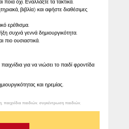
 ποια όχι. Εναλλάξτε τα τακτικά.
τηριακά, βιβλία) και αφήστε διαθέσιμες
ικό ερέθισμα.
ήξη συχνά γεννά δημιουργικότητα.
ι πιο ουσιαστικά.
παιχνίδια για να νιώσει το παιδί φροντίδα
μιουργικότητας και ηρεμίας.
η
,
παιχνίδια παιδιών
,
συγκέντρωση παιδιών
,