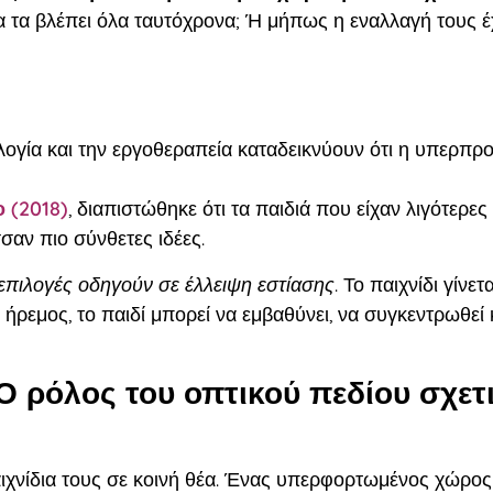
α τα βλέπει όλα ταυτόχρονα; Ή μήπως η εναλλαγή τους έ
ογία και την εργοθεραπεία καταδεικνύουν ότι η υπερπρο
 (2018)
, διαπιστώθηκε ότι τα παιδιά που είχαν λιγότερες
σαν πιο σύνθετες ιδέες.
επιλογές οδηγούν σε έλλειψη εστίασης
. Το παιχνίδι γίνε
ήρεμος, το παιδί μπορεί να εμβαθύνει, να συγκεντρωθεί κ
Ο ρόλος του οπτικού πεδίου σχετι
παιχνίδια τους σε κοινή θέα. Ένας υπερφορτωμένος χώρο