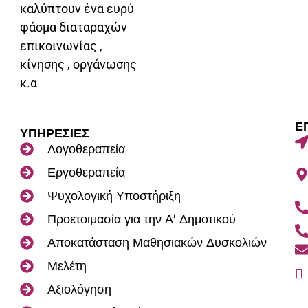
καλύπτουν ένα ευρύ
φάσμα διαταραχών
επικοινωνίας ,
κίνησης , οργάνωσης
κ.α
Ε
ΥΠΗΡΕΣΙΕΣ
Λογοθεραπεία
Εργοθεραπεία
Ψυχολογική Υποστήριξη
Προετοιμασία για την Α' Δημοτικού
Αποκατάσταση Μαθησιακών Δυσκολιών
Μελέτη
Αξιολόγηση