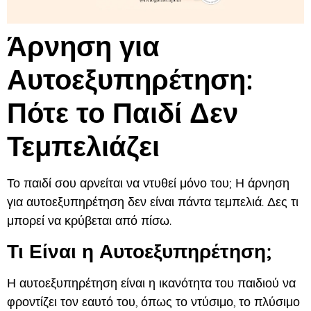
Άρνηση για
Αυτοεξυπηρέτηση:
Πότε το Παιδί Δεν
Τεμπελιάζει
Το παιδί σου αρνείται να ντυθεί μόνο του; Η άρνηση
για αυτοεξυπηρέτηση δεν είναι πάντα τεμπελιά. Δες τι
μπορεί να κρύβεται από πίσω.
Τι Είναι η Αυτοεξυπηρέτηση;
Η αυτοεξυπηρέτηση είναι η ικανότητα του παιδιού να
φροντίζει τον εαυτό του, όπως το ντύσιμο, το πλύσιμο