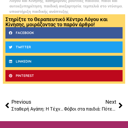
Λόγου και Κίνησης
,
καθημερινές ρουτίνες παιδιού
,
παιδί και
αυτοεξυπηρέτηση
,
παιδική ανεξαρτησία
,
τεμπελιά στο ντύσιμο
,
υποστήριξη παιδικής ανάπτυξης
Στηρίξτε το Θεραπευτικό Κέντρο Λόγου και
Κίνησης, μοιράζοντας το παρόν άρθρο!
FACEBOOK
TWITTER
LINKEDIN
PINTEREST
Previous
Next
Σταθερή Αγάπη: Η Τέχνη του Να Είσαι Τρυφερός & Αυστηρός
Φόβοι στα παιδιά: Πότε να ανησυχήσεις & τι να κάνεις