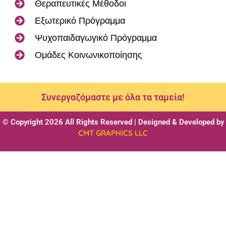
Θεραπευτικές Μέθοδοι
Εξωτερικό Πρόγραμμα
Ψυχοπαιδαγωγικό Πρόγραμμα
Ομάδες Κοινωνικοποίησης
Συνεργαζόμαστε με όλα τα ταμεία!
© Copyright 2026 All Rights Reserved | Designed & Developed by
CMT GRAPHICS LLC