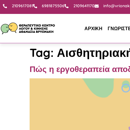
2109617081
6981875506
2109641170
info@vrionak
ΑΡΧΙΚΗ
ΓΝΩΡΙΣΤ
Tag:
Αισθητηρια
Πώς η εργοθεραπεία αποδ